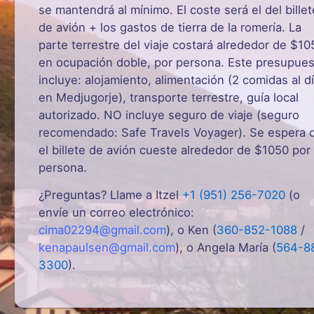
se mantendrá al mínimo. El coste será el del billet
de avión + los gastos de tierra de la romería. La
parte terrestre del viaje costará alrededor de $10
en ocupación doble, por persona. Este presupue
incluye: alojamiento, alimentación (2 comidas al d
en Medjugorje), transporte terrestre, guía local
autorizado. NO incluye seguro de viaje (seguro
recomendado: Safe Travels Voyager). Se espera 
el billete de avión cueste alrededor de $1050 por
persona.
¿Preguntas? Llame a Itzel
‭+1 ‭(951) 256-7020‬‬
(o
envíe un correo electrónico:
cima02294@gmail.com
), o Ken (
360-852-1088
/
kenapaulsen@gmail.com
), o Angela María (
564-8
3300
).